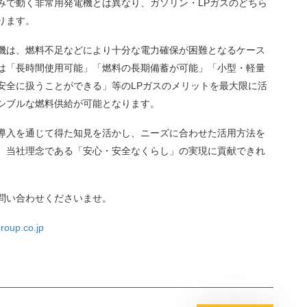
みで動く非常用発電機とは異なり、ガソリン・LPガスのどちら
ります。
機は、燃料不足などにより十分な電力確保が困難となるケース
は「長時間使用可能」「燃料の長期備蓄が可能」「小型・軽量
安全に扱うことができる」等のLPガスのメリットを最大限に活
シブルな燃料供給が可能となります。
導入を通じて得た知見を活かし、ニーズに合わせた活用方法を
、当社理念である「安心・安全なくらし」の実現に貢献できれ
問い合わせくださいませ。
oup.co.jp