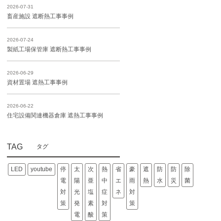
2026-07-31
畜産施設 遮断熱工事事例
2026-07-24
製紙工場保管庫 遮断熱工事事例
2026-06-29
資材置場 遮熱工事事例
2026-06-22
住宅設備関連機器倉庫 遮熱工事事例
TAG
LED
youtube
停
太
次
熱
省
豪
遮
防
防
除
電
陽
亜
中
エ
雨
熱
水
災
菌
対
光
塩
症
ネ
対
策
発
素
対
策
電
酸
策