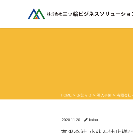
コ
ナ
ン
ビ
テ
ゲ
ン
ー
ツ
シ
に
ョ
移
ン
動
に
移
動
HOME
お知らせ
導入事例
有限会社
2020.11.20
katou
有限会社 小林石油店様