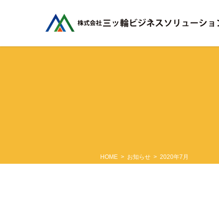
コ
ナ
ン
ビ
テ
ゲ
ン
ー
ツ
シ
に
ョ
移
ン
動
に
移
動
HOME
お知らせ
2020年7月