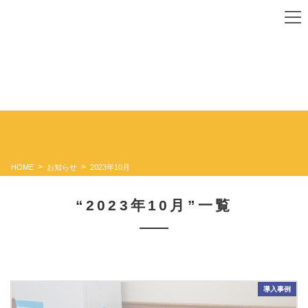
コ
ナ
ン
ビ
テ
ゲ
ン
ー
ツ
シ
に
ョ
お知らせ
移
ン
動
に
移
動
HOME
お知らせ
2023年10月
“2023年10月”一覧
導入事例