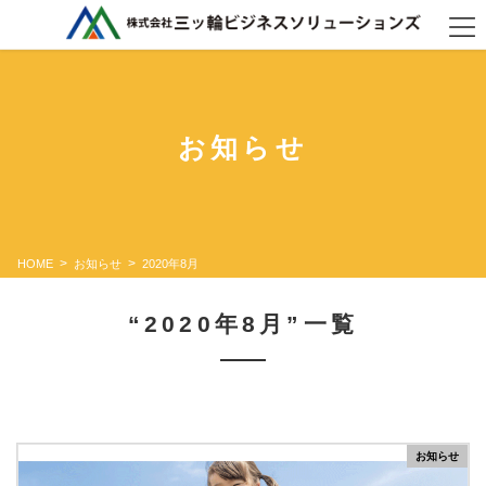
コ
ナ
ン
ビ
テ
ゲ
ン
ー
ツ
シ
に
ョ
お知らせ
移
ン
動
に
移
動
HOME
お知らせ
2020年8月
“2020年8月”一覧
お知らせ