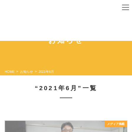
コ
ナ
ン
ビ
テ
ゲ
ン
ー
ツ
シ
に
ョ
お知らせ
移
ン
動
に
移
動
HOME
お知らせ
2021年6月
“2021年6月”一覧
メディア掲載