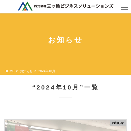
コ
ナ
ン
ビ
テ
ゲ
ン
ー
ツ
シ
に
ョ
お知らせ
移
ン
動
に
移
動
HOME
お知らせ
2024年10月
“2024年10月”一覧
お知らせ