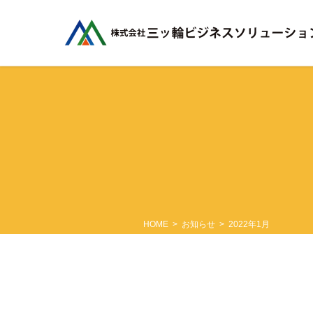
コ
ナ
ン
ビ
テ
ゲ
ン
ー
ツ
シ
に
ョ
移
ン
動
に
移
動
HOME
お知らせ
2022年1月