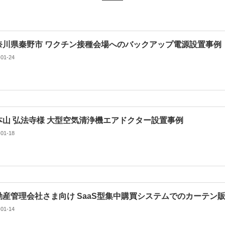
奈川県秦野市 ワクチン接種会場へのバックアップ電源設置事例
-01-24
本山 弘法寺様 大型空気清浄機エアドクター設置事例
-01-18
動産管理会社さま向け SaaS型集中購買システムでのカーテン販
-01-14