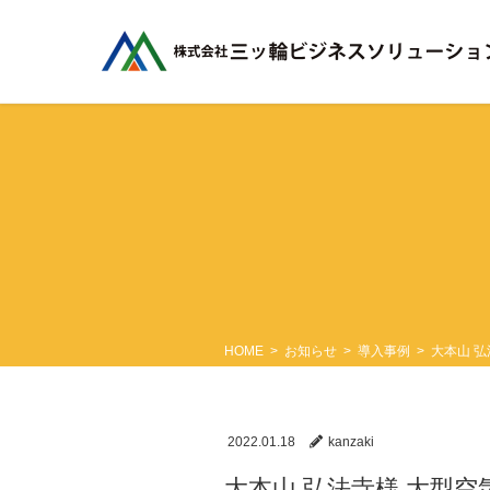
コ
ナ
ン
ビ
テ
ゲ
ン
ー
ツ
シ
に
ョ
移
ン
動
に
移
動
HOME
お知らせ
導入事例
大本山 
2022.01.18
kanzaki
大本山 弘法寺様 大型