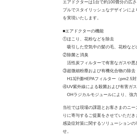
エアドクターは1台で約100畳分の広
プルでスタイリッシュなデザインによ
を実現いたします。
■エアドクターの機能
①ほこり、花粉などを除去
吸引した空気中の髪の毛、花粉など
②除菌と消臭
活性炭フィルターで有害なガスや悪
③超微細粉塵および有機化合物の除去
H13評価HEPAフィルター（pm2
④UV紫外線による殺菌および有害ガ
OHラジカルモジュールにより、強力
当社では現場の課題とお客さまのニー
りに寄与するご提案をさせていただき
感染症対策に関するソリューションの
せ。