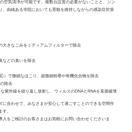
さの空気清浄が可能です。複数台設置の必要がないことと、シン
り、由緒ある寺院においても景観を維持しながらの感染症対策
の大きなごみをミディアムフィルターで除去
臭などの臭いを除去
.5対応）で微細なほこり、超微細粉塵や有機化合物を除去
スの除去
な紫外線を繰り返し放射し、ウィルスのDNAとRNAを直接破壊
ズに合わせて、みなさまが安心して過ごすことのできる空間作
ます。
導入をご検討のお客さまはお気軽にお問い合わせくださいま