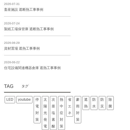
2026-07-31
畜産施設 遮断熱工事事例
2026-07-24
製紙工場保管庫 遮断熱工事事例
2026-06-29
資材置場 遮熱工事事例
2026-06-22
住宅設備関連機器倉庫 遮熱工事事例
TAG
LED
youtube
停
太
次
熱
省
豪
遮
防
防
除
電
陽
亜
中
エ
雨
熱
水
災
菌
対
光
塩
症
ネ
対
策
発
素
対
策
電
酸
策