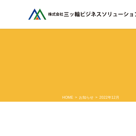
コ
ナ
ン
ビ
テ
ゲ
ン
ー
ツ
シ
に
ョ
移
ン
動
に
移
動
HOME
お知らせ
2022年12月