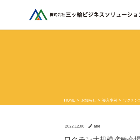
コ
ナ
ン
ビ
テ
ゲ
ン
ー
ツ
シ
に
ョ
移
ン
動
に
移
動
HOME
お知らせ
導入事例
ワクチン
2022.12.06
abe
ワクチン大規模接種会