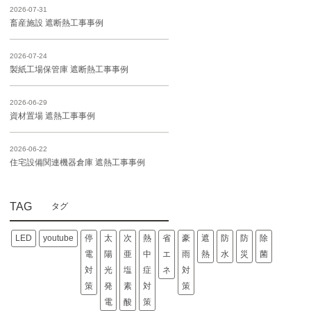
2026-07-31
畜産施設 遮断熱工事事例
2026-07-24
製紙工場保管庫 遮断熱工事事例
2026-06-29
資材置場 遮熱工事事例
2026-06-22
住宅設備関連機器倉庫 遮熱工事事例
TAG
LED
youtube
停
太
次
熱
省
豪
遮
防
防
除
電
陽
亜
中
エ
雨
熱
水
災
菌
対
光
塩
症
ネ
対
策
発
素
対
策
電
酸
策