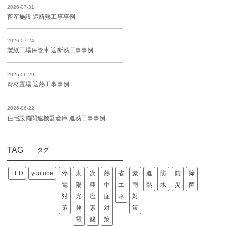
2026-07-31
畜産施設 遮断熱工事事例
2026-07-24
製紙工場保管庫 遮断熱工事事例
2026-06-29
資材置場 遮熱工事事例
2026-06-22
住宅設備関連機器倉庫 遮熱工事事例
TAG
LED
youtube
停
太
次
熱
省
豪
遮
防
防
除
電
陽
亜
中
エ
雨
熱
水
災
菌
対
光
塩
症
ネ
対
策
発
素
対
策
電
酸
策