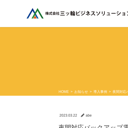
コ
ナ
ン
ビ
テ
ゲ
ン
ー
ツ
シ
に
ョ
移
ン
動
に
移
動
HOME
お知らせ
導入事例
夜間対応
2023.03.22
abe
夜間対応バックアップ