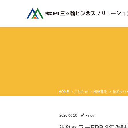
コ
ナ
ン
ビ
テ
ゲ
ン
ー
ツ
シ
に
ョ
移
ン
動
に
移
動
HOME
お知らせ
開発事例
防災タワー
2020.06.16
katou
防災タワーEPB 3年保