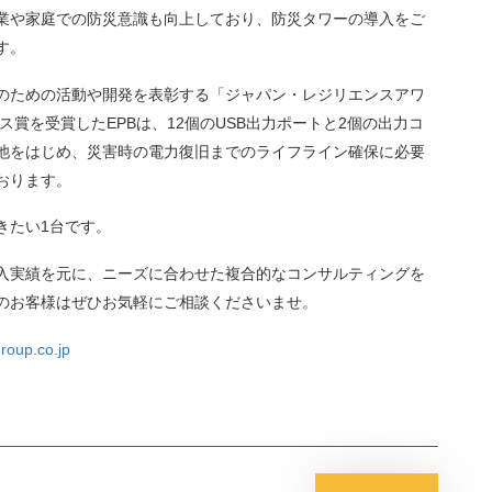
業や家庭での防災意識も向上しており、防災タワーの導入をご
す。
のための活動や開発を表彰する「ジャパン・レジリエンスアワ
ス賞を受賞したEPBは、12個のUSB出力ポートと2個の出力コ
池をはじめ、災害時の電力復旧までのライフライン確保に必要
おります。
きたい1台です。
入実績を元に、ニーズに合わせた複合的なコンサルティングを
のお客様はぜひお気軽にご相談くださいませ。
oup.co.jp