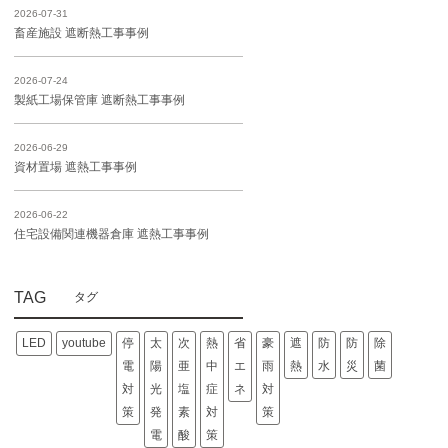
2026-07-31
畜産施設 遮断熱工事事例
2026-07-24
製紙工場保管庫 遮断熱工事事例
2026-06-29
資材置場 遮熱工事事例
2026-06-22
住宅設備関連機器倉庫 遮熱工事事例
TAG
LED
youtube
停
太
次
熱
省
豪
遮
防
防
除
電
陽
亜
中
エ
雨
熱
水
災
菌
対
光
塩
症
ネ
対
策
発
素
対
策
電
酸
策